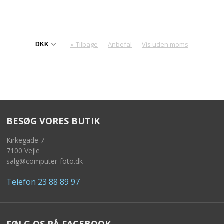
«-Tilbage
Anbefal
Vis uden moms
BESØG VORES BUTIK
Kirkegade 7
7100 Vejle
salg@computer-foto.dk
Telefon 23 88 89 97