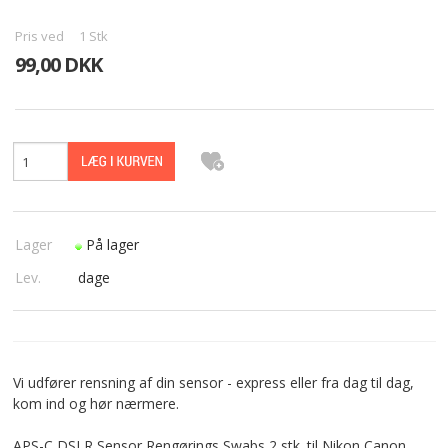
PASFOTO
Pris ved
1
Stk
99,00 DKK
UDEKØRENDE IT-SUPPORT
BESTIL
NYHEDER
TILBUD
Lager
På lager
VILKÅR
Lev.
dage
SØGNING
KONTAKT
Vi udfører rensning af din sensor - express eller fra dag til dag,
kom ind og hør nærmere.
APS-C DSLR Sensor Rengørings Swabs 2 stk. til Nikon Canon