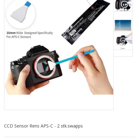
TABLETS & SMARTPHONES/WATCHES
DIVERSE
KABLER
KIKKERTER
BRUGT UDSTYR
LEVERING - INSTALL.
BATTERIER
DRONER & TILBEHØR
CCD Sensor Rens APS-C - 2 stk.swapps
SE KURV