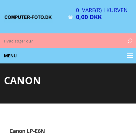
0 VARE(R) I KURVEN
0,00 DKK
MENU
COMPUTER & TILBEHØR
CANON
BILLEDER
FOTO & TILBEHØR
MEMORY KORT
OPLADERE
Canon LP-E6N