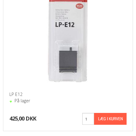
LP E12
På lager
425,00 DKK