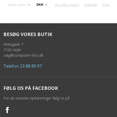
Antal varer: 30
Vis uden moms
Anbefal
Print
BESØG VORES BUTIK
Kirkegade 7
7100 Vejle
salg@computer-foto.dk
Telefon 23 88 89 97
FØLG OS PÅ FACEBOOK
For de seneste opdateringer følg os på