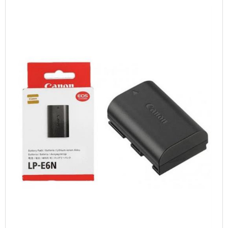
TABLETS & SMARTPHONES/WATCHES
DIVERSE
KABLER
KIKKERTER
BRUGT UDSTYR
LEVERING - INSTALL.
BATTERIER
DRONER & TILBEHØR
SE KURV