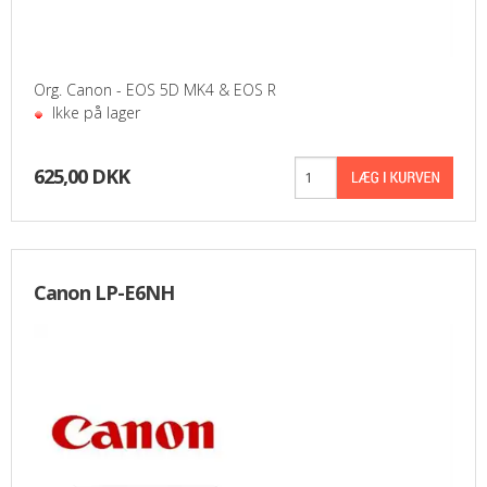
PASFOTO
UDEKØRENDE IT-SUPPORT
Org. Canon - EOS 5D MK4 & EOS R
Ikke på lager
BESTIL
625,00 DKK
NYHEDER
TILBUD
Canon LP-E6NH
VILKÅR
SØGNING
KONTAKT