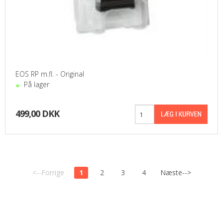
EOS RP m.fl. - Original
På lager
499,00 DKK
<--Forrige
1
2
3
4
Næste-->