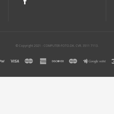
-REMME
G
SENSOR RENS
-CAR DASH KAMERA
STATIV
-STATIV TILBEHØR
© Copyright 2021 - COMPUTER-FOTO.DK. CVR. 3511 7113.
-DIGITAL FOTORAMME
-STUDIO FLASH / LYS
-STUDIO BAGGRUND
-STUDIO SOFTBOX
STUDIO TILBEHØR
LED LYS
FILTER
B+W FILTER