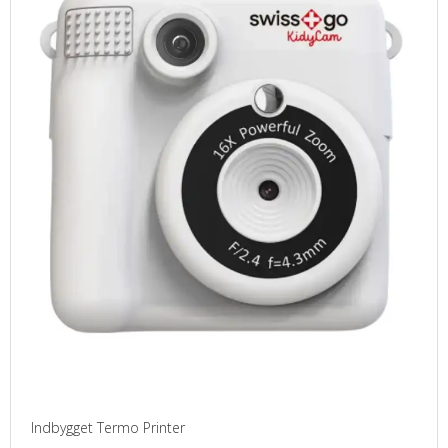
PASFOTO
UDEKØRENDE IT-SUPPORT
BESTIL
NYHEDER
TILBUD
VILKÅR
SØGNING
KONTAKT
Indbygget Termo Printer