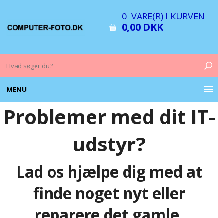
0 VARE(R) I KURVEN
0,00 DKK
MENU
Problemer med dit IT-
COMPUTER & TILBEHØR
udstyr?
BILLEDER
FOTO & TILBEHØR
Lad os hjælpe dig med at
MEMORY KORT
finde noget nyt eller
reparere det gamle.
OPLADERE