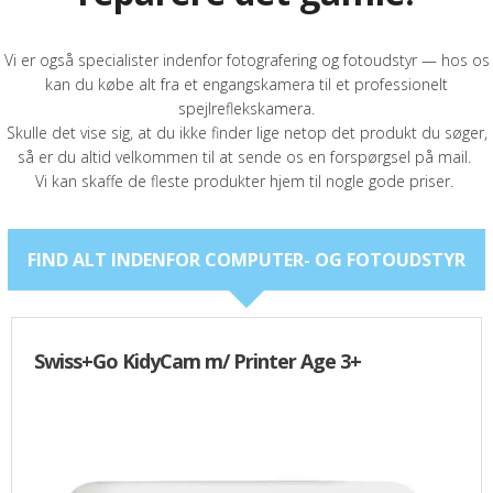
TABLETS & SMARTPHONES/WATCHES
Vi er også specialister indenfor fotografering og fotoudstyr — hos os
kan du købe alt fra et engangskamera til et professionelt
DIVERSE
spejlreflekskamera.
Skulle det vise sig, at du ikke finder lige netop det produkt du søger,
KABLER
så er du altid velkommen til at sende os en forspørgsel på mail.
Vi kan skaffe de fleste produkter hjem til nogle gode priser.
KIKKERTER
BRUGT UDSTYR
FIND ALT INDENFOR COMPUTER- OG FOTOUDSTYR
LEVERING - INSTALL.
BATTERIER
Swiss+Go KidyCam m/ Printer Age 3+
DRONER & TILBEHØR
SE KURV