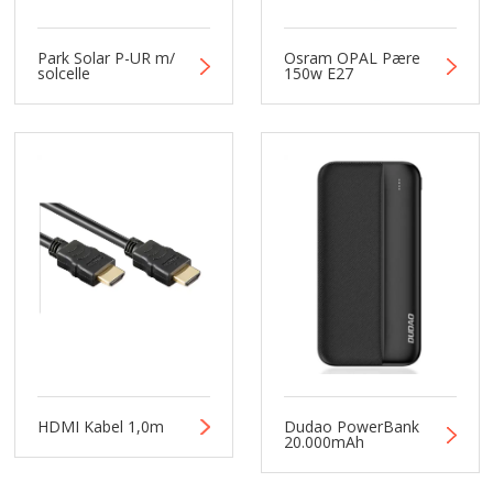
Park Solar P-UR m/
Osram OPAL Pære
solcelle
150w E27
HDMI Kabel 1,0m
Dudao PowerBank
20.000mAh