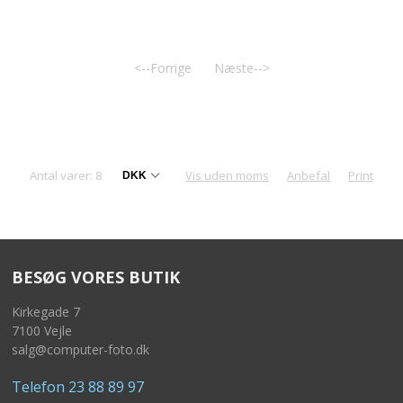
<--Forrige
Næste-->
Antal varer: 8
Vis uden moms
Anbefal
Print
BESØG VORES BUTIK
Kirkegade 7
7100 Vejle
salg@computer-foto.dk
Telefon 23 88 89 97