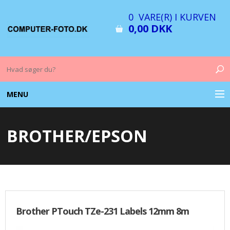
0 VARE(R) I KURVEN
0,00 DKK
MENU
COMPUTER & TILBEHØR
BROTHER/EPSON
BILLEDER
FOTO & TILBEHØR
MEMORY KORT
Brother PTouch TZe-231 Labels 12mm 8m
OPLADERE