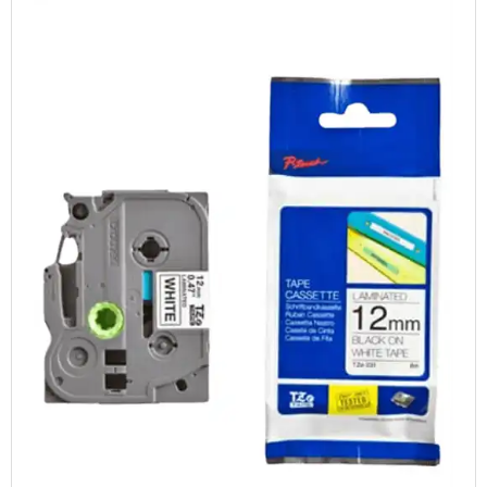
TABLETS & SMARTPHONES/WATCHES
DIVERSE
KABLER
KIKKERTER
BRUGT UDSTYR
LEVERING - INSTALL.
BATTERIER
DRONER & TILBEHØR
SE KURV