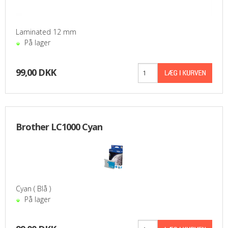
PASFOTO
Laminated 12 mm
UDEKØRENDE IT-SUPPORT
På lager
BESTIL
99,00 DKK
NYHEDER
TILBUD
Brother LC1000 Cyan
VILKÅR
SØGNING
KONTAKT
Cyan ( Blå )
På lager