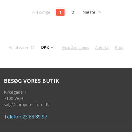
<--Forrige
1
2
Næste-->
Antal varer: 12
Vis uden moms
Anbefal
Print
BESØG VORES BUTIK
Kirkegade 7
7100 Vejle
salg@computer-foto.dk
Telefon 23 88 89 97