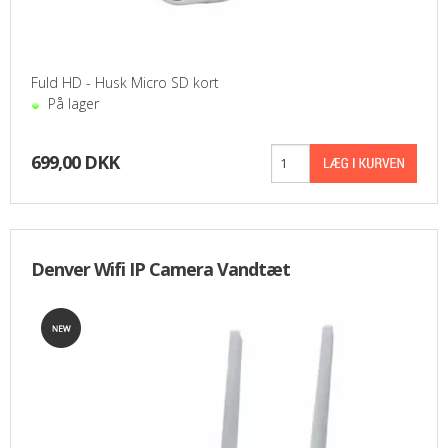
PASFOTO
UDEKØRENDE IT-SUPPORT
Fuld HD - Husk Micro SD kort
På lager
BESTIL
699,00 DKK
NYHEDER
TILBUD
Denver Wifi IP Camera Vandtæt
VILKÅR
SØGNING
KONTAKT