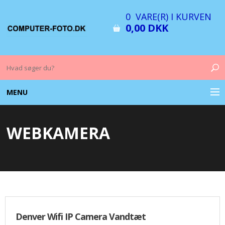
0 VARE(R) I KURVEN
0,00 DKK
MENU
COMPUTER & TILBEHØR
WEBKAMERA
BILLEDER
FOTO & TILBEHØR
MEMORY KORT
OPLADERE
Denver Wifi IP Camera Vandtæt