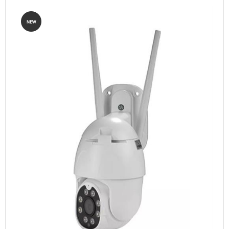
TABLETS & SMARTPHONES/WATCHES
DIVERSE
KABLER
KIKKERTER
BRUGT UDSTYR
LEVERING - INSTALL.
BATTERIER
DRONER & TILBEHØR
SE KURV