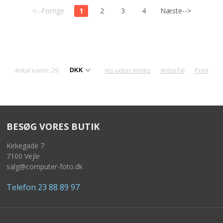
<--Forrige
1
2
3
4
Næste-->
Antal varer: 29
Vis uden moms
Anbefal
Print
BESØG VORES BUTIK
Kirkegade 7
7100 Vejle
salg@computer-foto.dk
Telefon 23 88 89 97