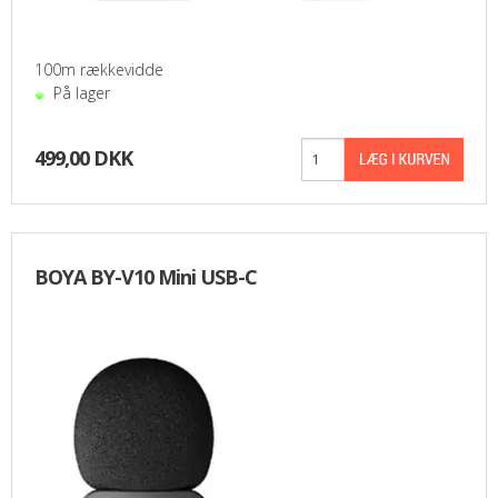
PASFOTO
100m rækkevidde
UDEKØRENDE IT-SUPPORT
På lager
BESTIL
499,00 DKK
NYHEDER
TILBUD
BOYA BY-V10 Mini USB-C
VILKÅR
SØGNING
KONTAKT