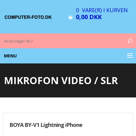
0 VARE(R) I KURVEN
0,00 DKK
MENU
COMPUTER & TILBEHØR
MIKROFON VIDEO / SLR
BILLEDER
FOTO & TILBEHØR
MEMORY KORT
BOYA BY-V1 Lightning iPhone
OPLADERE