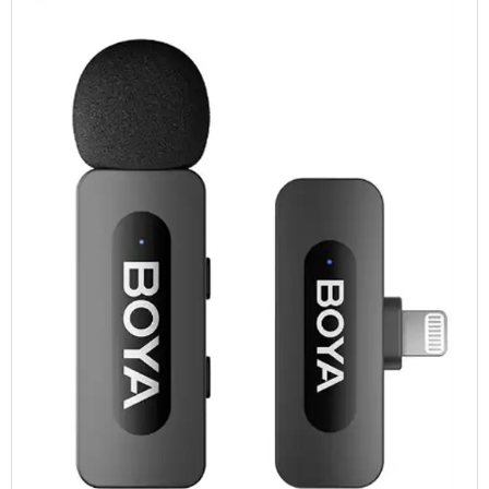
TABLETS & SMARTPHONES/WATCHES
DIVERSE
KABLER
KIKKERTER
BRUGT UDSTYR
LEVERING - INSTALL.
BATTERIER
DRONER & TILBEHØR
SE KURV