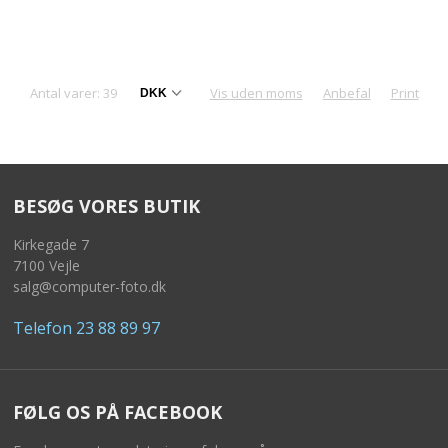
Antal varer: 39
Vis uden moms
Anbefal
Print
BESØG VORES BUTIK
Kirkegade 7
7100 Vejle
salg@computer-foto.dk
Telefon 23 88 89 97
FØLG OS PÅ FACEBOOK