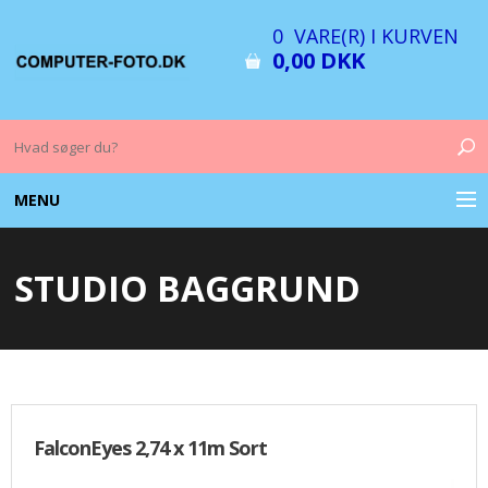
0 VARE(R) I KURVEN
0,00 DKK
MENU
COMPUTER & TILBEHØR
STUDIO BAGGRUND
BILLEDER
FOTO & TILBEHØR
MEMORY KORT
FalconEyes 2,74 x 11m Sort
OPLADERE