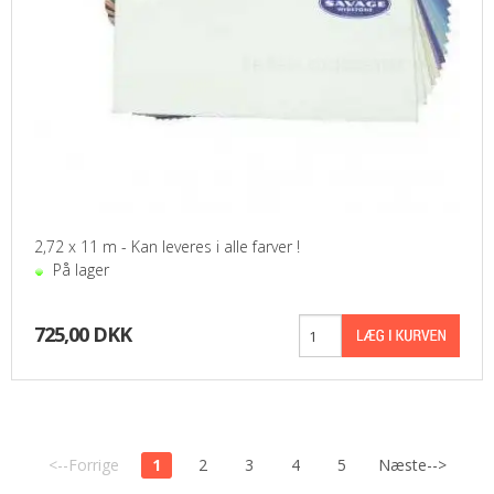
2,72 x 11 m - Kan leveres i alle farver !
På lager
725,00 DKK
<--Forrige
1
2
3
4
5
Næste-->