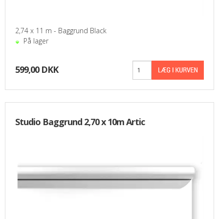
PASFOTO
2,74 x 11 m - Baggrund Black
UDEKØRENDE IT-SUPPORT
På lager
BESTIL
599,00 DKK
NYHEDER
TILBUD
Studio Baggrund 2,70 x 10m Artic
VILKÅR
SØGNING
KONTAKT