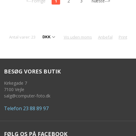
<--Forrige
1
2
3
Næste-->
Antal varer: 23
Vis uden moms
Anbefal
Print
BESØG VORES BUTIK
Kirkegade 7
7100 Vejle
salg@computer-foto.dk
Telefon 23 88 89 97
FØLG OS PÅ FACEBOOK