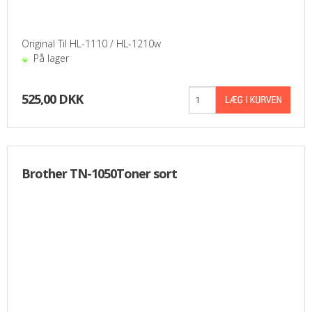
PASFOTO
Original Til HL-1110 / HL-1210w
UDEKØRENDE IT-SUPPORT
På lager
BESTIL
525,00 DKK
NYHEDER
TILBUD
Brother TN-1050Toner sort
VILKÅR
SØGNING
KONTAKT