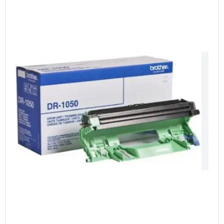
TABLETS & SMARTPHONES/WATCHES
DIVERSE
KABLER
KIKKERTER
BRUGT UDSTYR
LEVERING - INSTALL.
BATTERIER
DRONER & TILBEHØR
SE KURV