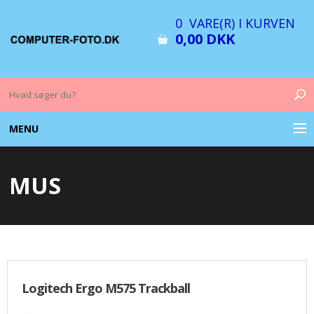
0 VARE(R) I KURVEN
0,00 DKK
MENU
COMPUTER & TILBEHØR
MUS
BILLEDER
FOTO & TILBEHØR
MEMORY KORT
Logitech Ergo M575 Trackball
OPLADERE