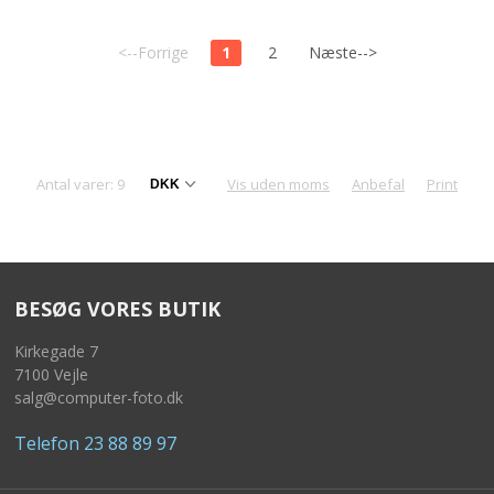
<--Forrige
1
2
Næste-->
Antal varer: 9
Vis uden moms
Anbefal
Print
BESØG VORES BUTIK
Kirkegade 7
7100 Vejle
salg@computer-foto.dk
Telefon 23 88 89 97