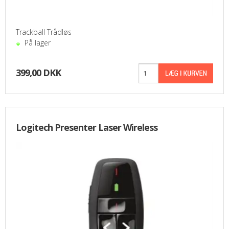
PASFOTO
Trackball Trådløs
UDEKØRENDE IT-SUPPORT
På lager
BESTIL
399,00 DKK
NYHEDER
TILBUD
Logitech Presenter Laser Wireless
VILKÅR
SØGNING
KONTAKT