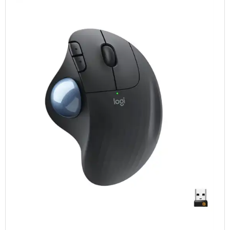
TABLETS & SMARTPHONES/WATCHES
DIVERSE
KABLER
KIKKERTER
BRUGT UDSTYR
LEVERING - INSTALL.
BATTERIER
DRONER & TILBEHØR
SE KURV