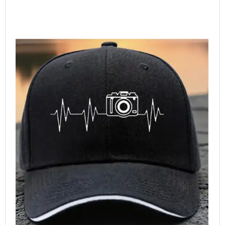
TABLETS & SMARTPHONES/WATCHES
DIVERSE
KABLER
KIKKERTER
BRUGT UDSTYR
LEVERING - INSTALL.
BATTERIER
DRONER & TILBEHØR
SE KURV