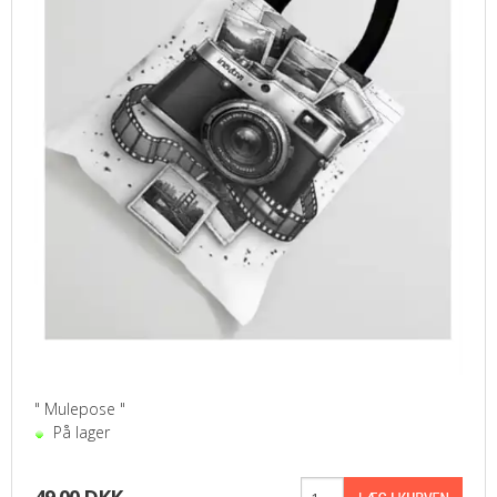
" Mulepose "
På lager
49,00 DKK