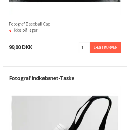
PASFOTO
UDEKØRENDE IT-SUPPORT
Fotograf Baseball Cap
Ikke på lager
BESTIL
99,00 DKK
NYHEDER
TILBUD
Fotograf Indkøbsnet-Taske
VILKÅR
SØGNING
KONTAKT