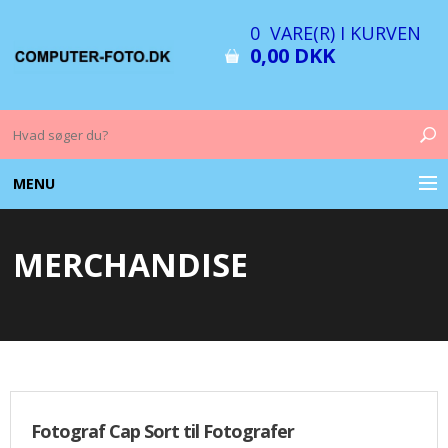
0 VARE(R) I KURVEN
0,00 DKK
MENU
COMPUTER & TILBEHØR
MERCHANDISE
BILLEDER
FOTO & TILBEHØR
MEMORY KORT
OPLADERE
Fotograf Cap Sort til Fotografer