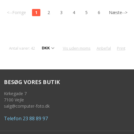
<--Forrige
1
2
3
4
5
6
Næste-->
Antal varer: 42
Vis uden moms
Anbefal
Print
BESØG VORES BUTIK
Kirkegade 7
7100 Vejle
salg@computer-foto.dk
Telefon 23 88 89 97