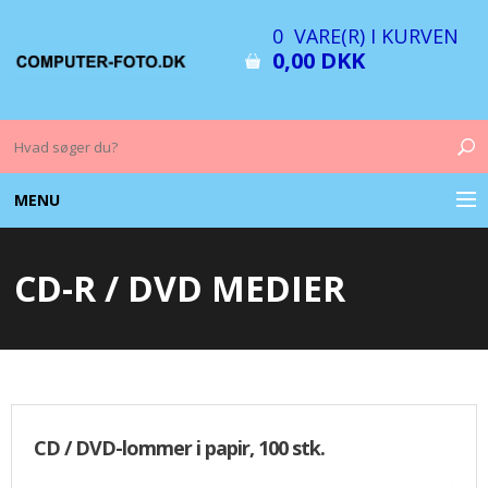
0 VARE(R) I KURVEN
0,00 DKK
MENU
COMPUTER & TILBEHØR
CD-R / DVD MEDIER
BILLEDER
FOTO & TILBEHØR
MEMORY KORT
CD / DVD-lommer i papir, 100 stk.
OPLADERE