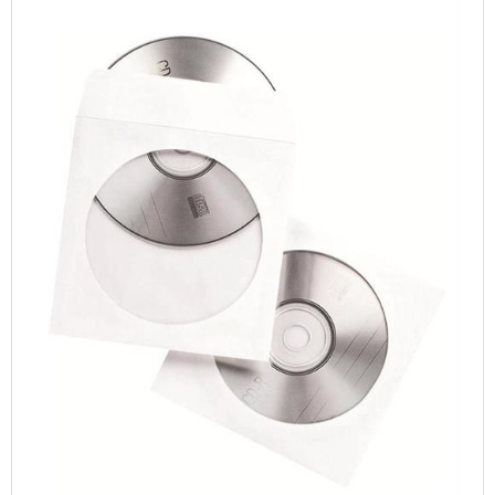
TABLETS & SMARTPHONES/WATCHES
DIVERSE
KABLER
KIKKERTER
BRUGT UDSTYR
LEVERING - INSTALL.
BATTERIER
DRONER & TILBEHØR
SE KURV