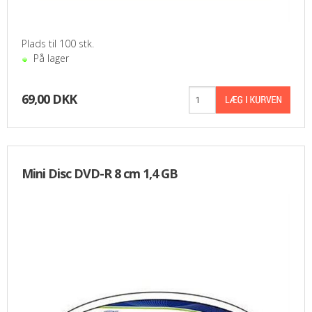
PASFOTO
Plads til 100 stk.
UDEKØRENDE IT-SUPPORT
På lager
BESTIL
69,00 DKK
NYHEDER
TILBUD
Mini Disc DVD-R 8 cm 1,4 GB
VILKÅR
SØGNING
KONTAKT