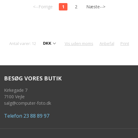
<--Forrige
1
2
Næste-->
Antal varer: 12
Vis uden moms
Anbefal
Print
BESØG VORES BUTIK
Kirkegade 7
7100 Vejle
salg@computer-foto.dk
Telefon 23 88 89 97