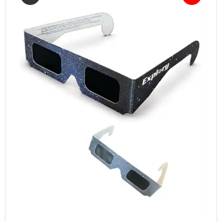
TABLETS & SMARTPHONES/WATCHES
DIVERSE
KABLER
KIKKERTER
BRUGT UDSTYR
LEVERING - INSTALL.
BATTERIER
DRONER & TILBEHØR
SE KURV