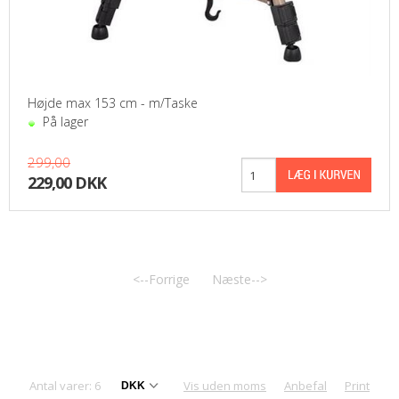
Højde max 153 cm - m/Taske
På lager
299,00
229,00 DKK
<--Forrige
Næste-->
Antal varer: 6
Vis uden moms
Anbefal
Print