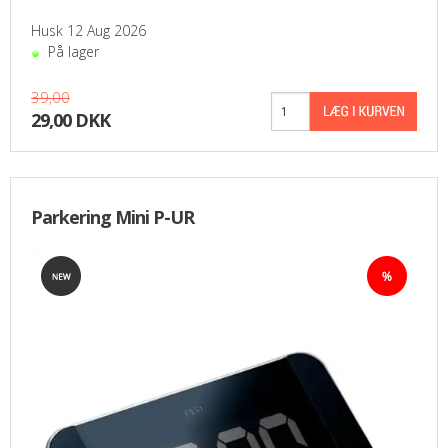
PASFOTO
Husk 12 Aug 2026
På lager
UDEKØRENDE IT-SUPPORT
39,00
29,00 DKK
BESTIL
NYHEDER
Parkering Mini P-UR
TILBUD
VILKÅR
SØGNING
KONTAKT