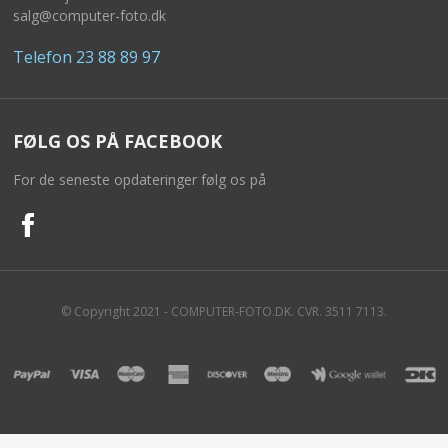
salg@computer-foto.dk
TABLETS & SMARTPHONES/WATCHES
Telefon 23 88 89 97
DIVERSE
KABLER
FØLG OS PÅ FACEBOOK
KIKKERTER
For de seneste opdateringer følg os på
BRUGT UDSTYR
LEVERING - INSTALL.
© Copyright 2021 - COMPUTER-FOTO.DK. CVR. 3511 7113.
BATTERIER
DRONER & TILBEHØR
SE KURV