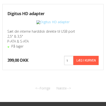
TABLETS & SMARTPHONES/WATCHES
Digitus HD adapter
DIVERSE
KABLER
Sæt din interne harddisk direkte til USB port
2,5" & 3,5"
P-ATA & S-ATA
KIKKERTER
På lager
BRUGT UDSTYR
399,00 DKK
LEVERING - INSTALL.
BATTERIER
DRONER & TILBEHØR
<--Forrige
Næste-->
SE KURV