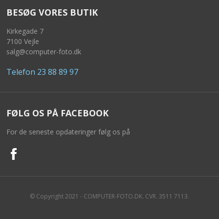
BESØG VORES BUTIK
PASFOTO
Kirkegade 7
UDEKØRENDE IT-SUPPORT
7100 Vejle
salg@computer-foto.dk
BESTIL
Telefon 23 88 89 97
NYHEDER
TILBUD
FØLG OS PÅ FACEBOOK
VILKÅR
For de seneste opdateringer følg os på
SØGNING
KONTAKT
© Copyright 2021 - COMPUTER-FOTO.DK. CVR. 3511 7113.