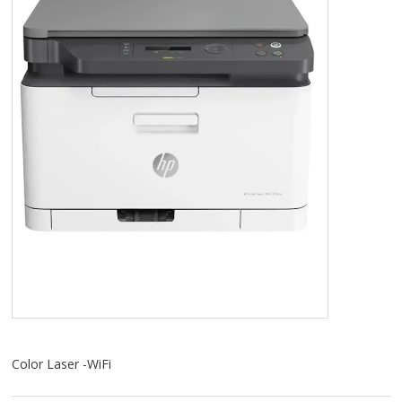
TABLETS & SMARTPHONES/WATCHES
DIVERSE
KABLER
KIKKERTER
BRUGT UDSTYR
LEVERING - INSTALL.
BATTERIER
DRONER & TILBEHØR
Color Laser -WiFi
SE KURV