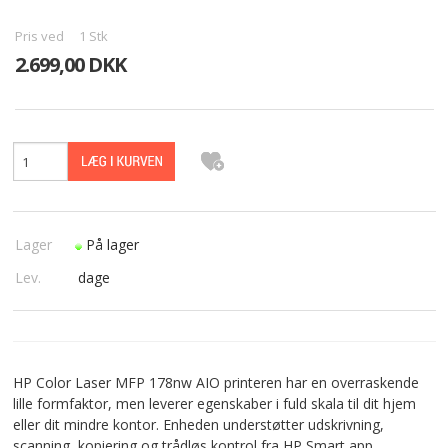
PASFOTO
Pris ved
1
Stk
2.699,00 DKK
UDEKØRENDE IT-SUPPORT
BESTIL
NYHEDER
TILBUD
Lager
På lager
VILKÅR
Lev.
dage
SØGNING
KONTAKT
HP Color Laser MFP 178nw AIO printeren har en overraskende
lille formfaktor, men leverer egenskaber i fuld skala til dit hjem
eller dit mindre kontor. Enheden understøtter udskrivning,
scanning, kopiering og trådløs kontrol fra HP Smart app.