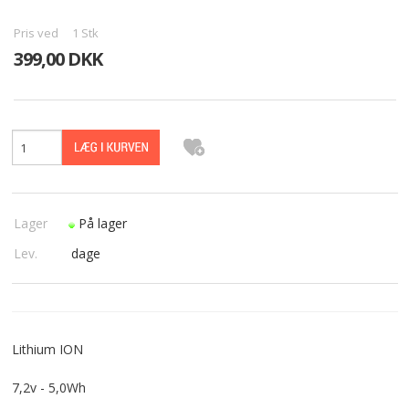
PASFOTO
Pris ved
1
Stk
399,00 DKK
UDEKØRENDE IT-SUPPORT
BESTIL
NYHEDER
TILBUD
Lager
På lager
VILKÅR
Lev.
dage
SØGNING
KONTAKT
Lithium ION
7,2v - 5,0Wh