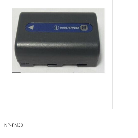
TABLETS & SMARTPHONES/WATCHES
DIVERSE
KABLER
KIKKERTER
BRUGT UDSTYR
LEVERING - INSTALL.
BATTERIER
DRONER & TILBEHØR
NP-FM30
SE KURV