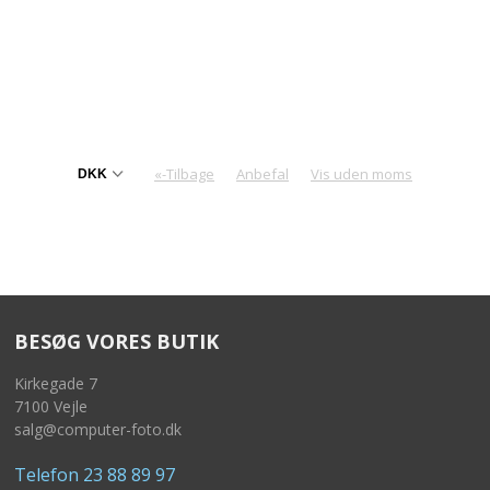
«-Tilbage
Anbefal
Vis uden moms
BESØG VORES BUTIK
Kirkegade 7
7100 Vejle
salg@computer-foto.dk
Telefon 23 88 89 97