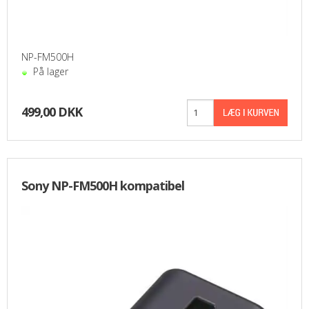
PASFOTO
UDEKØRENDE IT-SUPPORT
NP-FM500H
På lager
BESTIL
499,00 DKK
NYHEDER
TILBUD
Sony NP-FM500H kompatibel
VILKÅR
SØGNING
KONTAKT