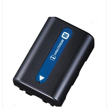
TABLETS & SMARTPHONES/WATCHES
DIVERSE
KABLER
KIKKERTER
BRUGT UDSTYR
LEVERING - INSTALL.
BATTERIER
DRONER & TILBEHØR
SE KURV