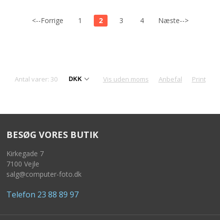
<--Forrige
1
2
3
4
Næste-->
Antal varer: 30
Vis uden moms
Anbefal
Print
BESØG VORES BUTIK
Kirkegade 7
7100 Vejle
salg@computer-foto.dk
Telefon 23 88 89 97