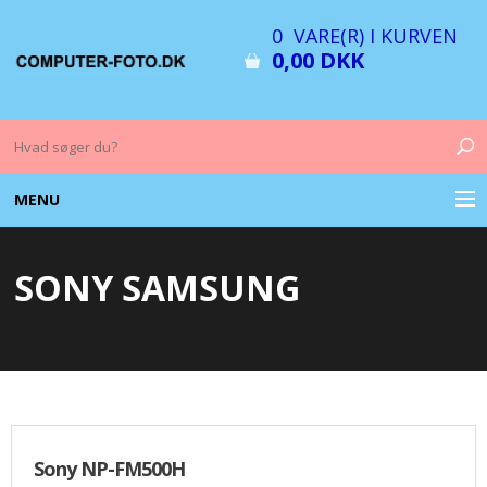
0 VARE(R) I KURVEN
0,00 DKK
MENU
COMPUTER & TILBEHØR
SONY SAMSUNG
BILLEDER
FOTO & TILBEHØR
MEMORY KORT
OPLADERE
Sony NP-FM500H